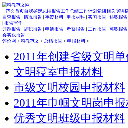
范文首页
自我鉴定
总结报告
工作总结
工作计划
党团相关
演讲
自查报告
|
情况报告
|
事迹材料
|
申报材料
|
实习报告
|
述职报告
|
报告写作
开题报告
|
辞职报告
|
申请报告
|
考察报告
|
工作报告
|
离职报告
会实践报告
评价网
>
科教范文
>
总结报告
>
申报材料
>
2011年创建省级文明
文明寝室申报材料
市级文明校园申报材料
2011年巾帼文明岗申
优秀文明班级申报材料