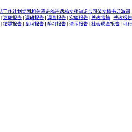
结
工作计划
党团相关
演讲稿
讲话稿
文秘知识
合同范文
情书
导游词
|
述廉报告
|
调研报告
|
调查报告
|
实验报告
|
整改措施
|
整改报
|
结题报告
|
竞聘报告
|
学习报告
|
请示报告
|
社会调查报告
|
可