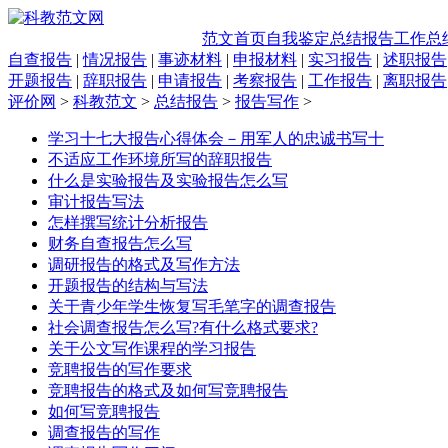
范文首页
自我鉴定
总结报告
工作总
自查报告
|
情况报告
|
事迹材料
|
申报材料
|
实习报告
|
述职报告
开题报告
|
辞职报告
|
申请报告
|
考察报告
|
工作报告
|
离职报告
评价网
>
科教范文
>
总结报告
>
报告写作
>
学习十七大报告心得体会－用军人的忠诚书写十
不适应工作环境所写的辞职报告
什么是实验报告及实验报告怎么写
审计报告写法
怎样撰写统计分析报告
财务自查报告怎么写
调研报告的格式及写作方法
开题报告的结构与写法
关于青少年学生恢复写毛笔字的调查报告
社会调查报告怎么写?有什么格式要求?
关于公文写作课程的学习报告
竞聘报告的写作要求
竞聘报告的格式及如何写竞聘报告
如何写竞聘报告
调查报告的写作