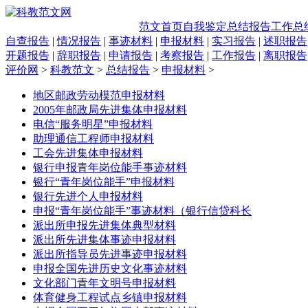
范文首页
自我鉴定
总结报告
工作总
自查报告
|
情况报告
|
事迹材料
|
申报材料
|
实习报告
|
述职报告
开题报告
|
辞职报告
|
申请报告
|
考察报告
|
工作报告
|
离职报告
评价网
>
科教范文
>
总结报告
>
申报材料
>
地区邮政劳动模范申报材料
2005年邮政局先进集体申报材料
电信“服务明星”申报材料
助理通信工程师申报材料
工会先进集体申报材料
银行申报青年岗位能手事迹材料
银行“青年岗位能手”申报材料
银行先进个人申报材料
申报“青年岗位能手”事迹材料（银行信贷科长
派出所申报先进集体典型材料
派出所先进集体事迹申报材料
派出所指导员先进事迹申报材料
申报全国先进历史文化事迹材料
文化部门青年文明号申报材料
体育健身工程试点乡镇申报材料