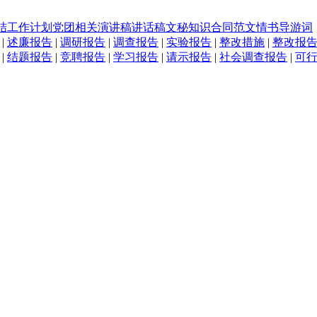
结
工作计划
党团相关
演讲稿
讲话稿
文秘知识
合同范文
情书
导游词
|
述廉报告
|
调研报告
|
调查报告
|
实验报告
|
整改措施
|
整改报
|
结题报告
|
竞聘报告
|
学习报告
|
请示报告
|
社会调查报告
|
可