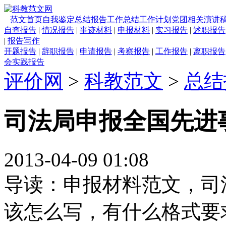
范文首页
自我鉴定
总结报告
工作总结
工作计划
党团相关
演讲
自查报告
|
情况报告
|
事迹材料
|
申报材料
|
实习报告
|
述职报告
|
报告写作
开题报告
|
辞职报告
|
申请报告
|
考察报告
|
工作报告
|
离职报告
会实践报告
评价网
>
科教范文
>
总结
司法局申报全国先进
2013-04-09 01:08
导读：申报材料范文，司
该怎么写，有什么格式要