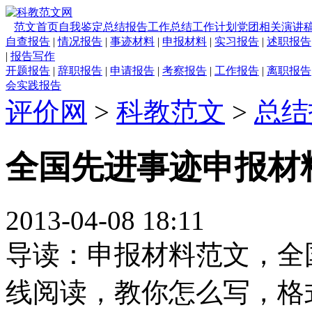
范文首页
自我鉴定
总结报告
工作总结
工作计划
党团相关
演讲
自查报告
|
情况报告
|
事迹材料
|
申报材料
|
实习报告
|
述职报告
|
报告写作
开题报告
|
辞职报告
|
申请报告
|
考察报告
|
工作报告
|
离职报告
会实践报告
评价网
>
科教范文
>
总结
全国先进事迹申报材料
2013-04-08 18:11
导读：申报材料范文，全
线阅读，教你怎么写，格