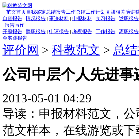
范文首页
自我鉴定
总结报告
工作总结
工作计划
党团相关
演讲
自查报告
|
情况报告
|
事迹材料
|
申报材料
|
实习报告
|
述职报告
|
报告写作
开题报告
|
辞职报告
|
申请报告
|
考察报告
|
工作报告
|
离职报告
会实践报告
评价网
>
科教范文
>
总结
公司中层个人先进事
2013-05-01 04:29
导读：申报材料范文，公
范文样本，在线游览或下