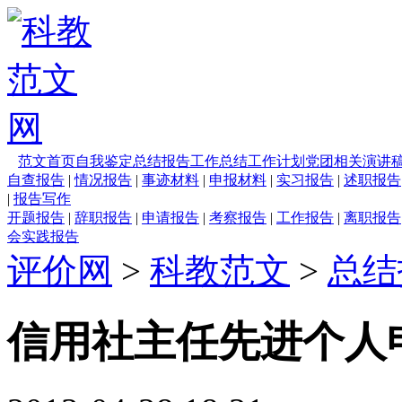
范文首页
自我鉴定
总结报告
工作总结
工作计划
党团相关
演讲
自查报告
|
情况报告
|
事迹材料
|
申报材料
|
实习报告
|
述职报告
|
报告写作
开题报告
|
辞职报告
|
申请报告
|
考察报告
|
工作报告
|
离职报告
会实践报告
评价网
>
科教范文
>
总结
信用社主任先进个人