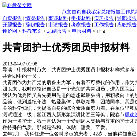
范文首页
自我鉴定
总结报告
工作总
自查报告
|
情况报告
|
事迹材料
|
申报材料
|
实习报告
|
述职报告
开题报告
|
辞职报告
|
申请报告
|
考察报告
|
工作报告
|
离职报告
评价网
>
科教范文
>
总结报告
>
申报材料
> 正文
共青团护士优秀团员申报材料
2013-04-07 01:08
导读：申报材料范文，共青团护士优秀团员申报材料样式参考
共青团中的一员，
共青团作为共产党的后备主力军，有着不可替代的作用，作为
团以来，我时刻铭记自己是一个光荣的共青团员，进入医院后
我认为优秀团员首先要用先进的思想武装头脑，用积极向上的
品德，做到遵纪守法，热爱集体，尊敬领导，团结同事。我是
关的科学知识，为提高自身的综合素质而努力着。在单位里积
测试通过二级；塑江西人新形象演讲比赛三等奖；院春节
联欢
作为一名护士，我一直认为一个受到病人赞扬与尊重的护士才
种特殊的气质。那就是温和、体贴、甜美、至爱。
去年2月，我科住进一位名叫张xx的患者，42岁，当他得知