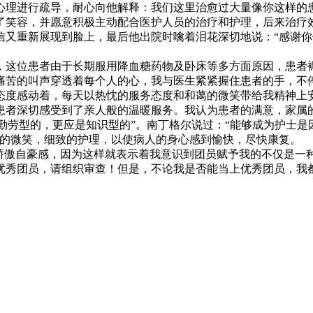
心理进行疏导，耐心向他解释：我们这里治愈过大量像你这样的
了笑容，并愿意积极主动配合医护人员的治疗和护理，后来治疗
信又重新展现到脸上，最后他出院时噙着泪花深切地说：“感谢
，这位患者由于长期服用降血糖药物及卧床等多方面原因，患者
痛苦的叫声穿透着每个人的心，我与医生紧紧握住患者的手，不
态度感动着，每天以热忱的服务态度和和蔼的微笑带给我精神上
患者深切感受到了亲人般的温暖服务。我认为患者的满意，家属
是勤劳型的，更应是知识型的”。南丁格尔说过：“能够成为护士
烂的微笑，细致的护理，以使病人的身心感到愉快，尽快康复。
的骄傲自豪感，因为这样就表示着我意识到团员赋予我的不仅是一
优秀团员，请组织审查！但是，不论我是否能当上优秀团员，我