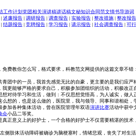
结
工作计划
党团相关
演讲稿
讲话稿
文秘知识
合同范文
情书
导游词
|
述廉报告
|
调研报告
|
调查报告
|
实验报告
|
整改措施
|
整改报
|
结题报告
|
竞聘报告
|
学习报告
|
请示报告
|
社会调查报告
|
可
，免费教你怎么写，格式要求，科教范文网提供的这篇文章不错
共青团中的一员，我首先感觉无比的自豪，更主要的是我们应严
，我更能够严格的要求自己，积极参加团组织的活动，积极改正
思想对待学习和生活，做到：不仅思想觉悟高，为人诚实，做人
这么想的，也是这么做的，医院里，我与领导、同事和谐相处，
极参加各种集体活动，曾在医院管理年双语
演讲比赛
活动中获中
晚会
小品二等奖。
是真正意义上的好护士，一个合格的好护士不仅需要精湛的技术
自己左侧肢体活动障碍被确诊为脑梗塞时，情绪悲观，丧失了对生