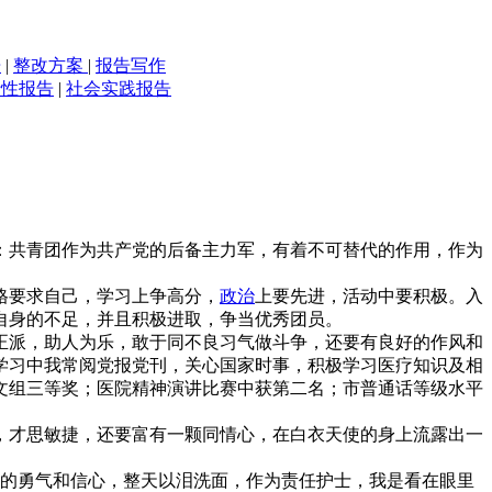
告
|
整改方案
|
报告写作
行性报告
|
社会实践报告
：共青团作为共产党的后备主力军，有着不可替代的作用，作为
格要求自己，学习上争高分，
政治
上要先进，活动中要积极。入
自身的不足，并且积极进取，争当优秀团员。
正派，助人为乐，敢于同不良习气做斗争，还要有良好的作风和
学习中我常阅党报党刊，关心国家时事，积极学习医疗知识及相
文组三等奖；医院精神演讲比赛中获第二名；市普通话等级水平
，才思敏捷，还要富有一颗同情心，在白衣天使的身上流露出一
活的勇气和信心，整天以泪洗面，作为责任护士，我是看在眼里