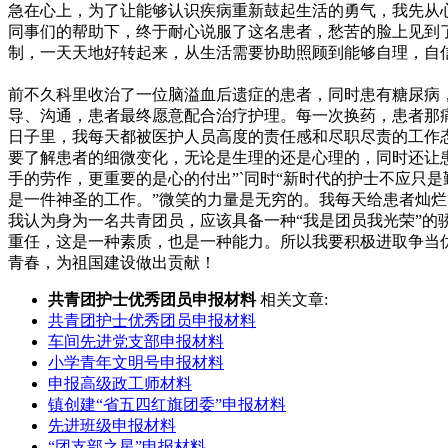
急在心上，为了让能够认识疾病重新鼓起生活的勇气，我先从
同事们的帮助下，终于耐心说服了这名患者，愁苦的脸上见到
制，一天天地好转起来，从生活需要协助照顾到能够自理，自
zw.nseac.com整理）
前不久科里收治了一位脑溢血后遗症的患者，同时患有糖尿病
导、沟通，患者最终愿意配合治疗护理。每一次换药，患者那
日子里，我每天都被医护人员高度的责任感和尽职尽责的工作
要了解患者的细微变化，无论是生理的还是心理的，同时还让
手的劳作，更重要的是心的付出”`同时“新时代的护士不应只
是一件神圣的工作。”微笑的力量是无穷的。我每天给患者灿
我认为身为一名共青团员，应该具备一种“我是团员我光荣”
重任，这是一种素质，也是一种能力。所以我要积极进取争当
青春，为祖国建设做出贡献！
共青团护士优秀团员申报材料
相关文章:
共青团护士优秀团员申报材料
车间先进党支部申报材料
小学青年文明号申报材料
申报高级政工师材料
镇创建“省五四红旗团委”申报材料
先进班级申报材料
“团支部之星”申报材料