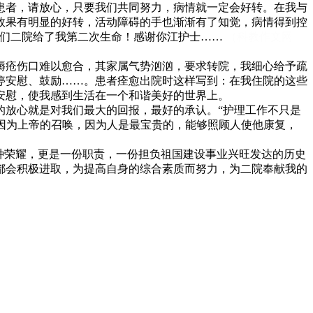
患者，请放心，只要我们共同努力，病情就一定会好转。在我与
效果有明显的好转，活动障碍的手也渐渐有了知觉，病情得到控
你们二院给了我第二次生命！感谢你江护士……
（科教作文网
褥疮伤口难以愈合，其家属气势汹汹，要求转院，我细心给予疏
停安慰、鼓励……。患者痊愈出院时这样写到：在我住院的这些
安慰，使我感到生活在一个和谐美好的世界上。
的放心就是对我们最大的回报，最好的承认。“护理工作不只是
是因为上帝的召唤，因为人是最宝贵的，能够照顾人使他康复，
种荣耀，更是一份职责，一份担负祖国建设事业兴旺发达的历史
都会积极进取，为提高自身的综合素质而努力，为二院奉献我的