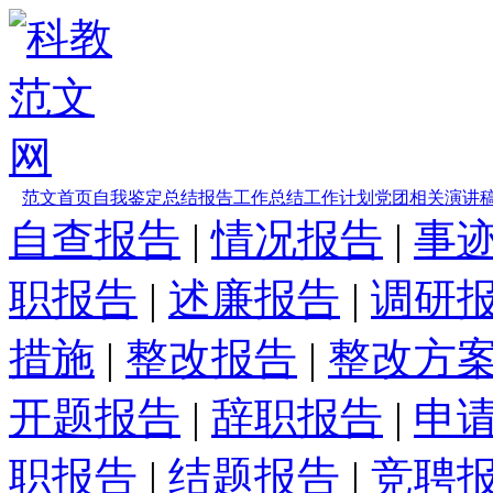
范文首页
自我鉴定
总结报告
工作总结
工作计划
党团相关
演讲
自查报告
|
情况报告
|
事
职报告
|
述廉报告
|
调研
措施
|
整改报告
|
整改方
开题报告
|
辞职报告
|
申
职报告
|
结题报告
|
竞聘